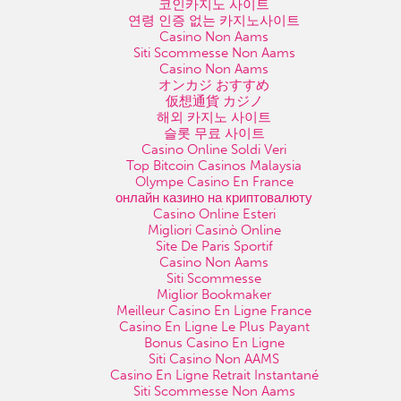
코인카지노 사이트
연령 인증 없는 카지노사이트
Casino Non Aams
Siti Scommesse Non Aams
Casino Non Aams
オンカジ おすすめ
仮想通貨 カジノ
해외 카지노 사이트
슬롯 무료 사이트
Casino Online Soldi Veri
Top Bitcoin Casinos Malaysia
Olympe Casino En France
онлайн казино на криптовалюту
Casino Online Esteri
Migliori Casinò Online
Site De Paris Sportif
Casino Non Aams
Siti Scommesse
Miglior Bookmaker
Meilleur Casino En Ligne France
Casino En Ligne Le Plus Payant
Bonus Casino En Ligne
Siti Casino Non AAMS
Casino En Ligne Retrait Instantané
Siti Scommesse Non Aams