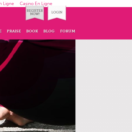
n Ligne
Casino En Ligne
E
PRAISE
BOOK
BLOG
FORUM