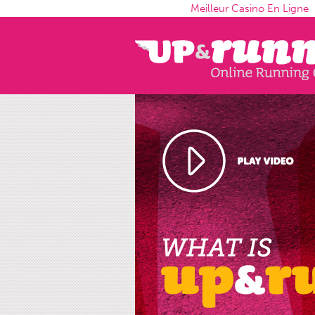
Meilleur Casino En Ligne