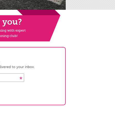
e you?
nning with expert
nning club!
R
livered to your inbox.
*